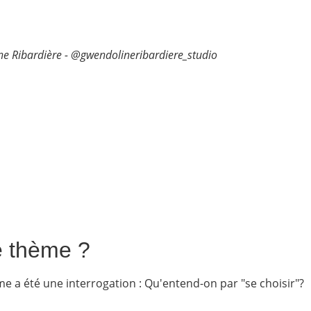
e Ribardière - @gwendolineribardiere_studio
e thème ?
me a été une interrogation : Qu'entend-on par "se choisir"?