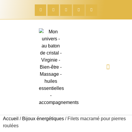
Évènement gratuit E.D.E
Quelle entrepreneuse es-tu ?
Formation DIAMANT DE NAISSANCE
Bilan Aroma’ Gratuit
Soins à domicile
Boutique créative
Accueil
/
Bijoux énergétiques
/ Filets macramé pour pierres
roulées