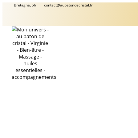
Aller
Bretagne, 56
contact@aubatondecristal.fr
au
contenu