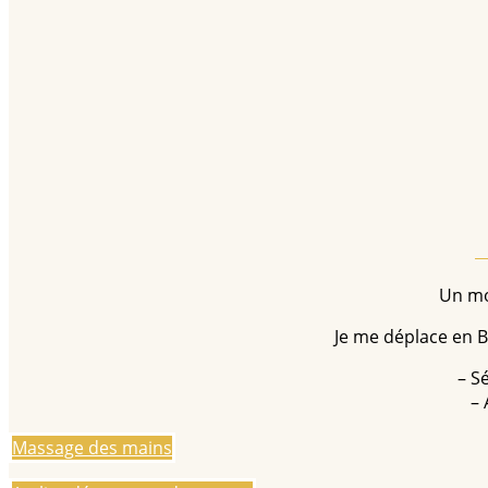
Un mo
Je me déplace en Br
– S
– 
Massage des mains