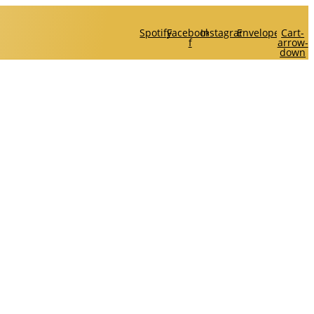
Spotify
Facebook-
Instagram
Envelope
Cart-
f
arrow-
down