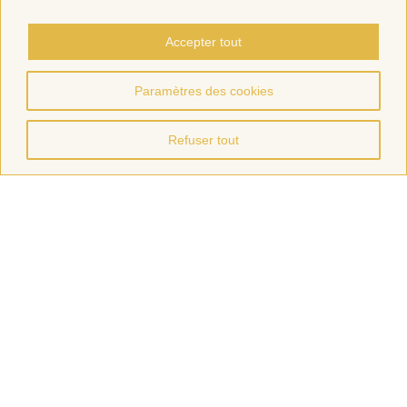
Accepter tout
Paramètres des cookies
Refuser tout
CGV
Mentions Légales
Politique de confidentialité