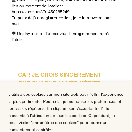
💻
Lieu : En ligne (via
zoom)
Il te suffira de clique sur ce
lien au moment de l’atelier :
https://zoom.us/j/91450295249
Tu peux déjà enregistrer ce lien, je te le renverrai par
mail.
🎥
Replay inclus
: Tu recevras l’enregistrement après
l’atelier.
CAR JE CROIS SINCÈREMENT
QUE CHAQUE ANNÉE MÉRITE
D’ÊTRE CRÉÉE AVEC INTENTION,
J'utilise des cookies sur mon site web pour t'offrir l'expérience
ALIGNEMENT ET CONFIANCE EN
la plus pertinente. Pour cela, je mémorise tes préférences et
SOI.
tes visites répétées. En cliquant sur "Accepter tout", tu
consents à l'utilisation de tous les cookies. Cependant, tu
Virginie
peux visiter "paramètres des cookies" pour fournir un
consentement contrôler.