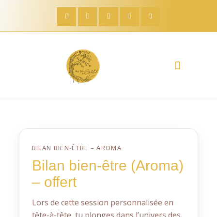
Évènement gratuit E.D.E
Quelle entrepreneuse es-tu ?
Formation DIAMANT DE NAISSANCE
Bilan Aroma’ Gratuit
Soins à domicile
Boutique créative
BILAN BIEN-ÊTRE – AROMA
Bilan bien-être (Aroma)
– offert
Lors de cette session personnalisée en
tête-à-tête, tu plonges dans l’univers des