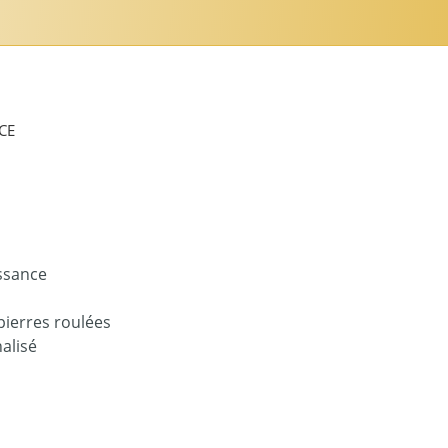
CE
issance
pierres roulées
alisé