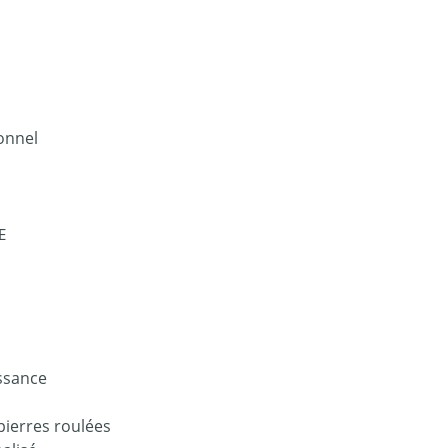
onnel
E
issance
pierres roulées