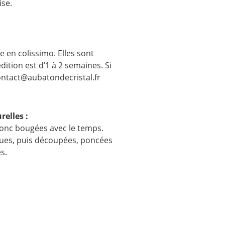
ise.
 en colissimo. Elles sont
ition est d’1 à 2 semaines. Si
contact@aubatondecristal.fr
relles :
donc bougées avec le temps.
ques, puis découpées, poncées
s.