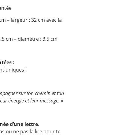
antée
cm – largeur : 32 cm avec la
,5 cm – diamètre : 3,5 cm
tées :
nt uniques !
ompagner sur ton chemin et ton
eur énergie et leur message. »
ée d’une lettre
.
as ou ne pas la lire pour te