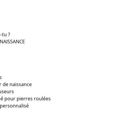
-tu ?
 NAISSANCE
s
ur de naissance
fuseurs
é pour pierres roulées
 personnalisé