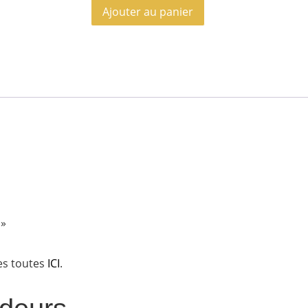
Ajouter au panier
 »
es toutes
ICI
.