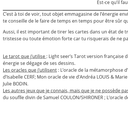
Est-ce qu’il f
C’est à toi de voir, tout objet emmagasine de l’énergie envi
te conseille de le faire de temps en temps pour être sûr qu
Aussi, il est important de tirer les cartes dans un état de t
tristesse ou toute émotion forte car tu risquerais de ne p
Le tarot que j’utilise
: Light seer’s Tarot version française
énergie se dégage de ses dessins.
Les oracles que j’utilisent
: L’oracle de la métamorphose d’
d’Isabelle CERF; Mon oracle de vie d’Andréa LOUIS & Marie
Julie BODIN.
Les autres jeux que je connais, mais que je ne possède pa
du souflle divin de Samuel COULON/SHIRONER ; L’oracle d