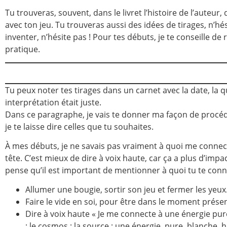
Tu trouveras, souvent, dans le livret l’histoire de l’auteur, 
avec ton jeu. Tu trouveras aussi des idées de tirages, n’hés
inventer, n’hésite pas ! Pour tes débuts, je te conseille de
pratique.
Tu peux noter tes tirages dans un carnet avec la date, la qu
interprétation était juste.
Dans ce paragraphe, je vais te donner ma façon de procéder
je te laisse dire celles que tu souhaites.
À mes débuts, je ne savais pas vraiment à quoi me connecte
tête. C’est mieux de dire à voix haute, car ça a plus d’impac
pense qu’il est important de mentionner à quoi tu te connec
Allumer une bougie, sortir son jeu et fermer les yeux
Faire le vide en soi, pour être dans le moment présen
Dire à voix haute « Je me connecte à une énergie pur
; le cosmos ; la source ; une énergie, pure, blanche,