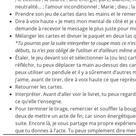
neutralité… ; l’amour inconditionnel ; Marie ; dieu ; la
Prendre son jeu de cartes dans les mains et le remerc
Dire à voix haute « Je mets mon mental de côté et je 
demande à recevoir le message le plus juste pour moi
Mélanger les cartes et diviser le paquet en deux tas 
*Tu pourras par la suite interpréter ta coupe mais ce n’es
débuts, tu n’es pas obligé de l’utiliser et d’ailleurs même
Étaler, le jeu devant soi et sélectionner la (ou les) 
réfléchir, tu peux déplacer ta main au-dessus des ca
peux utiliser un pendule et il y a sûrement d’autres m
j’aime, avant de tirer, dire à voix haute ce que représ
Retourner les cartes.
Interpréter. Avant d’aller voir le livret, tu peux regarder
ce qu’elle t’enseigne.
Pour terminer le tirage, remercier et souffler la bougi
deux de mettre un acte de fin, car sinon énergétiquem
suite. Encore là, je vous partage ma propre expérience.
que tu donnes à l’acte. Tu peux simplement dire merc