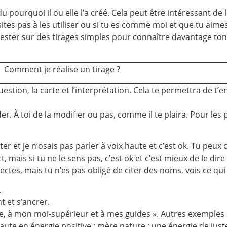
du pourquoi il ou elle l’a créé. Cela peut être intéressant de le
ites pas à les utiliser ou si tu es comme moi et que tu aimes
 rester sur des tirages simples pour connaître davantage ton 
Comment je réalise un tirage ?
estion, la carte et l’interprétation. Cela te permettra de t’en
. À toi de la modifier ou pas, comme il te plaira. Pour les p
r et je n’osais pas parler à voix haute et c’est ok. Tu peux
t, mais si tu ne le sens pas, c’est ok et c’est mieux de le dire
tes, mais tu n’es pas obligé de citer des noms, vois ce qui 
.
t et s’ancrer.
e, à mon moi-supérieur et à mes guides ». Autres exemples : 
 haute en énergie positive ; mère nature ; une énergie de jus