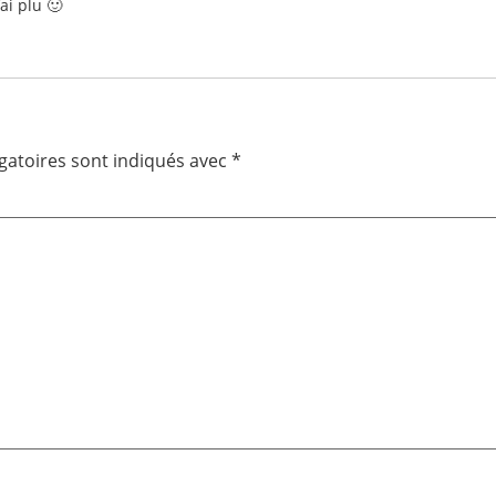
ai plu 🙂
gatoires sont indiqués avec
*