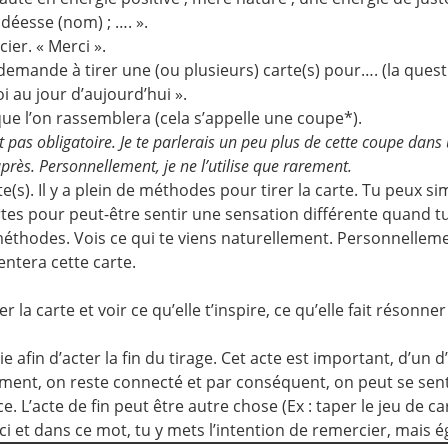
 déesse (nom) ; …. ».
ier. « Merci ».
demande à tirer une (ou plusieurs) carte(s) pour…. (la quest
 au jour d’aujourd’hui ».
que l’on rassemblera (cela s’appelle une coupe*).
t pas obligatoire. Je te parlerais un peu plus de cette coupe dans 
 après. Personnellement, je ne l’utilise que rarement.
carte(s). Il y a plein de méthodes pour tirer la carte. Tu peu
rtes pour peut-être sentir une sensation différente quand t
éthodes. Vois ce qui te viens naturellement. Personnellement
entera cette carte.
 la carte et voir ce qu’elle t’inspire, ce qu’elle fait résonner en
e afin d’acter la fin du tirage. Cet acte est important, d’un d
ent, on reste connecté et par conséquent, on peut se sentir
 L’acte de fin peut être autre chose (Ex : taper le jeu de car
i et dans ce mot, tu y mets l’intention de remercier, mais é