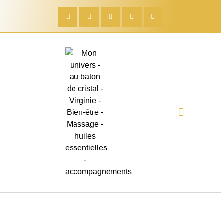
Évènement gratuit E.D.E
Quelle entrepreneuse es-tu ?
Formation DIAMANT DE NAISSANCE
Bilan Aroma’ Gratuit
Soins à domicile
Boutique créative