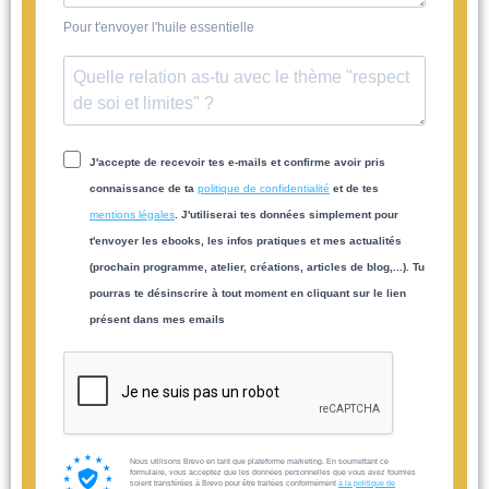
Pour t'envoyer l'huile essentielle
J'accepte de recevoir tes e-mails et confirme avoir pris
connaissance de ta
politique de confidentialité
et de tes
mentions légales
. J'utiliserai tes données simplement pour
t'envoyer les ebooks, les infos pratiques et mes actualités
(prochain programme, atelier, créations, articles de blog,...). Tu
pourras te désinscrire à tout moment en cliquant sur le lien
présent dans mes emails
Nous utilisons Brevo en tant que plateforme marketing. En soumettant ce
formulaire, vous acceptez que les données personnelles que vous avez fournies
soient transférées à Brevo pour être traitées conformément
à la politique de