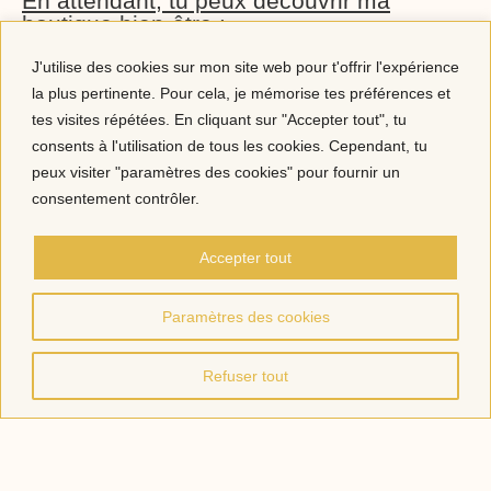
En attendant, tu peux découvrir ma
boutique bien-être :
J'utilise des cookies sur mon site web pour t'offrir l'expérience
la plus pertinente. Pour cela, je mémorise tes préférences et
tes visites répétées. En cliquant sur "Accepter tout", tu
consents à l'utilisation de tous les cookies. Cependant, tu
Bracelet énergétique « jour
Bracelet diffuseur
de naissance »
peux visiter "paramètres des cookies" pour fournir un
25,00
€
29,00
€
consentement contrôler.
Choix des options
Choix des options
Accepter tout
Paramètres des cookies
Le coffret anti-stress
Refuser tout
Le coffret étoilé – Spécial
50,00
€
Noël
35,00
€
Ajouter au panier